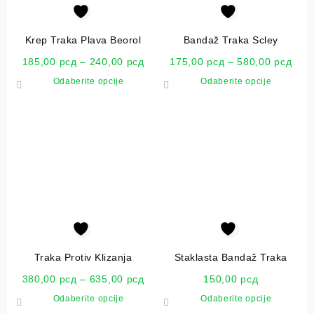
Krep Traka Plava Beorol
Bandaž Traka Scley
185,00
рсд
–
240,00
рсд
175,00
рсд
–
580,00
рсд
Odaberite opcije
Odaberite opcije
Traka Protiv Klizanja
Staklasta Bandaž Traka
380,00
рсд
–
635,00
рсд
150,00
рсд
Odaberite opcije
Odaberite opcije