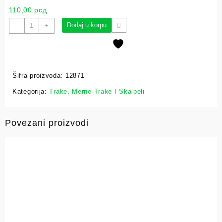
110,00
рсд
Dodaj u korpu
-
+
Šifra proizvoda:
12871
Kategorija:
Trake, Merne Trake I Skalpeli
Povezani proizvodi